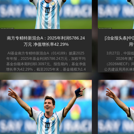
南方专精特新混合A：2025年利润5786.24
[冶金报头条]
万元 净值增长率42.29%
用
AI基金南方专精特新混合A（014189）披露2025
3月27日，中国
年年报，2025年基金利润5786.24万元，加权平均
2026年
基金份额本期利润0.3097元。报告期内，基金净值
（2026MIEC
增长率为42.29%，截至2025年末，基金规模为1.4
公共建设局局长林
亿元。 该基金属于偏股混合型基金。截至4月10
委员会委员梁华锋
日，单位净值为1.224元。基金经理是罗安安和雷
书长姜维，澳门国
嘉源，目前共同管理的2只基金近一年均为正收
第六任全国人大常
益。其中，截至4月10日，南方专精特新混合A近
会委员、澳门大学
一年复权单位净值增长率最高，达68.85%；南方
限公司董事会主席
创新精选一年定开混合发起A最低，为44.01%。
和首席代表顾永兴
基金...
鑫等嘉宾出席会议
建筑