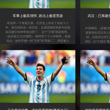
军事上极其强悍, 政治上极度荒诞
武汉：已筹建保
有这样一个奇葩王朝，它历史上存在了短短十八
年。每当读到这一段历史，总感觉困扰我多年的低
中房网讯 （苏晓/
血压被它给神奇地治愈了。 这个“王朝”就是南明。
更新局在武汉市人
（姑且称之为王朝吧） 南明用了十八年时间，现身
绍，目前武汉市已筹
说法：如何手握一对“王炸”和“四条二”，愣是被人
(间)，占“十四五”
闷在家里，成了“大落（la）”。 明亡之后，南明开
今年底将全面完成“
局堪称“王炸”。这个“王炸”不单指坏的一面，还有
焦青年生活特点，
它好的一面，可以说是挑战和机遇并存。 坏的一面
小户型，配备独立
是“局面炸裂”。北边有皇太极，西边有张献忠，西
现“拎包入住”。截
北有李自成，每一个都是极其彪悍的狠人。 好的一
青年社区项目，可提
面是“优势在我”。南明占据了当时天...
一步将持续优化项
便利的区