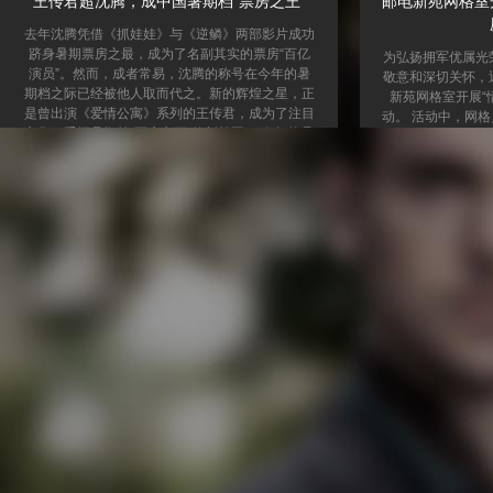
王传君超沈腾，成中国暑期档“票房之王”
邮电新苑网格室
去年沈腾凭借《抓娃娃》与《逆鳞》两部影片成功
跻身暑期票房之最，成为了名副其实的票房“百亿
为弘扬拥军优属光
演员”。然而，成者常易，沈腾的称号在今年的暑
敬意和深切关怀，
期档之际已经被他人取而代之。新的辉煌之星，正
新苑网格室开展“
是曾出演《爱情公寓》系列的王传君，成为了注目
动。 活动中，网
之焦，手握暑期档“票房之王”的新桂冠。 今年的暑
诉求，了解他们生
期档，纵观繁华影坛，以《南京照相馆》一片最为
时解决，一句句温
耀眼。这部影片，导演申奥精心执导，刘昊然与王
属真切感受到“退
传君同台飚戏，叙述的是那段历史的沉重与惨痛。
怀，进一步增强了
在王传君的跃动下，片中角色王广海鲜活地呈现了
不仅是对退役军人
那个乱世中的生存智慧，令观众无法忘怀。正因为
是对爱国拥军精神
影片深厚的...
街道东红庙社区邮