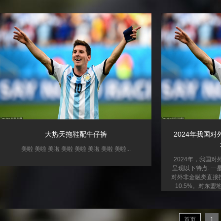
大热天拖鞋配牛仔裤
2024年我国
美啦 美啦 美啦 美啦 美啦 美啦 美啦 美啦...
2024年，我国
呈现以下特点: 一
对外非金融类直接投
10.5%。对东
12.6%，主要
国。从行业看，主
业、批发零售业。
首页
1