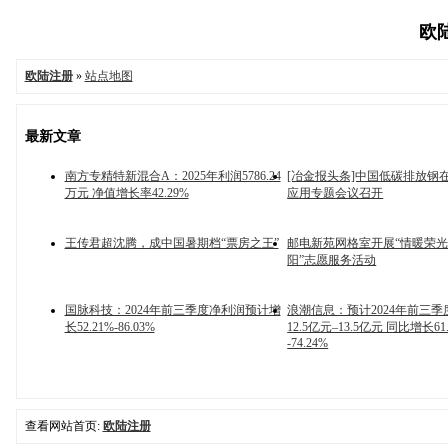
欧陆
欧陆注册
»
站点地图
最新文章
南方专精特新混合A：2025年利润5786.24
[冶金报头条]中国低碳排放钢
万元 净值增长率42.29%
应用专题会议召开
王传君超沈腾，成中国暑期档“票房之王”
邮电新苑网格室开展“情暖荣光
阳”志愿服务活动
国脉科技：2024年前三季度净利润预计增
浪潮信息：预计2024年前三
长52.21%-86.03%
12.5亿元–13.5亿元 同比增长61
-74.24%
查看网站首页:
欧陆注册